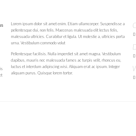
C
Lorem ipsum dolor sit amet enim. Etiam ullamcorper. Suspendisse a
us
pellentesque dui, non felis. Maecenas malesuada elit lectus felis,
malesuada ultricies. Curabitur et ligula. Ut molestie a, ultricies porta
urna. Vestibulum commodo volut
D
Pellentesque facilisis. Nulla imperdiet sit amet magna. Vestibulum
dapibus, mauris nec malesuada fames ac turpis velit, rhoncus eu,
W
luctus et interdum adipiscing wisi. Aliquam erat ac ipsum. Integer
is
aliquam purus. Quisque lorem tortor.
et