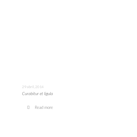
29 abril, 2014
Curabitur et ligula
Read more