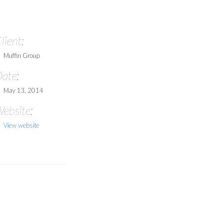
lient:
Muffin Group
ate:
May 13, 2014
ebsite:
View website