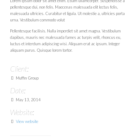
Lorem ipsum dolor sit amet enim. Etiam ullamcorper. Suspendisse a
pellentesque dui, non felis. Maecenas malesuada elit lectus felis,
malesuada ultricies. Curabitur et ligula. Ut molestie a, ultricies porta
urna. Vestibulum commodo volut
Pellentesque facilisis. Nulla imperdiet sit amet magna. Vestibulum
dapibus, mauris nec malesuada fames ac turpis velit, rhoncus eu,
luctus et interdum adipiscing wisi. Aliquam erat ac ipsum. Integer
aliquam purus. Quisque lorem tortor.
Client:
Muffin Group
Date:
May 13, 2014
Website:
View website