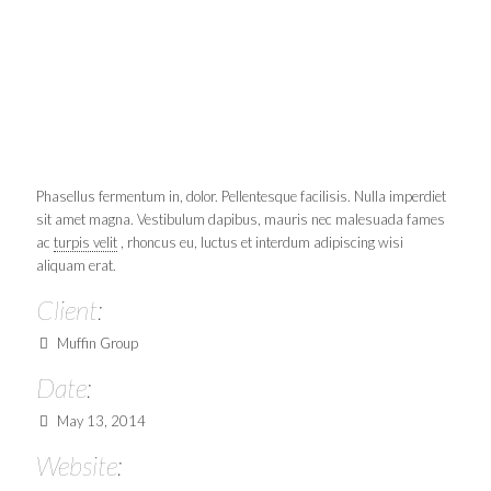
Phasellus fermentum in, dolor. Pellentesque facilisis. Nulla imperdiet
sit amet magna. Vestibulum dapibus, mauris nec malesuada fames
ac
turpis velit
, rhoncus eu, luctus et interdum adipiscing wisi
aliquam erat.
Client:
Muffin Group
Date:
May 13, 2014
Website: