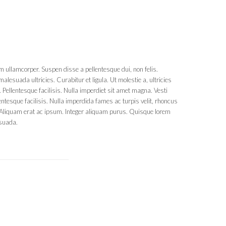
 ullamcorper. Suspen disse a pellentesque dui, non felis.
alesuada ultricies. Curabitur et ligula. Ut molestie a, ultricies
Pellentesque facilisis. Nulla imperdiet sit amet magna. Vesti
tesque facilisis. Nulla imperdida fames ac turpis velit, rhoncus
. Aliquam erat ac ipsum. Integer aliquam purus. Quisque lorem
 suada.