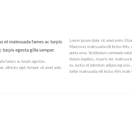
Lorem ipsum dolor sit amet enim. Etiam
us et malesuada fames ac turpis
Maecenas malesuada elit lectus felis, m
c turpis egesta gilla semper.
porta urna. Vestibulum commodo volut. 
bulum dapibus, mauris nec malesua len
ada fames ac turpis egestas.
eu, luctus et interdum adipiscing wisi
e, ultricies eget, tempor sit amet ante.
tortor malesuada elit lectus felis male